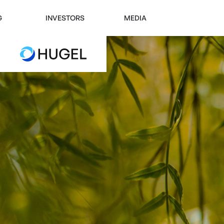
G
INVESTORS
MEDIA