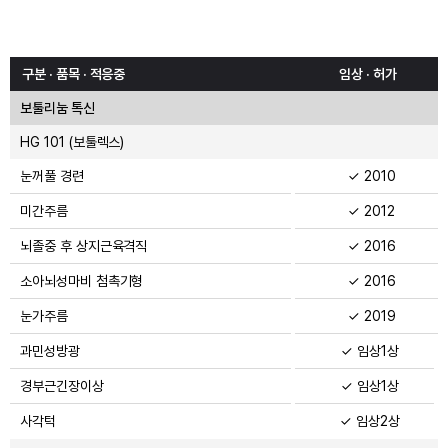
구분 · 품목 · 적응중
임상 · 허가
보툴리눔 톡신
HG 101 (보툴렉스)
눈꺼풀 경련
✓ 2010
미간주름
✓ 2012
뇌졸중 후 상지근육격직
✓ 2016
소아뇌성마비 첨촉기형
✓ 2016
눈가주름
✓ 2019
과민성방광
✓ 임상1상
경부근긴장이상
✓ 임상1상
사각턱
✓ 임상2상